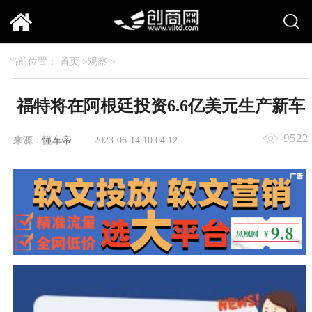
当前位置：
首页
>
观察
>
福特将在阿根廷投资6.6亿美元生产新车
9522
来源：
懂车帝
2023-06-14 10:04:12