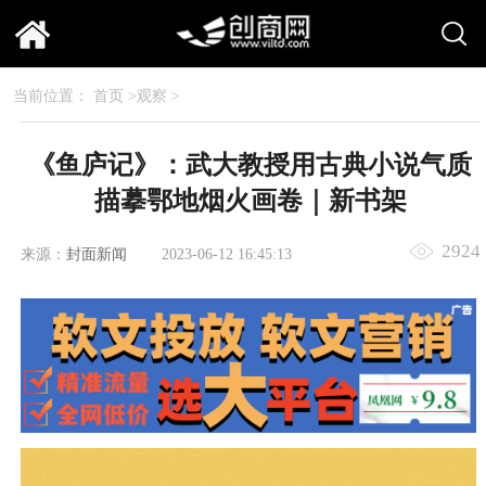
当前位置：
首页
>
观察
>
《鱼庐记》：武大教授用古典小说气质
描摹鄂地烟火画卷｜新书架
2924
来源：
封面新闻
2023-06-12 16:45:13