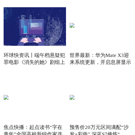
环球快资讯丨端午档悬疑犯
世界最新：华为Mate X3迎
罪电影《消失的她》剧组上
来系统更新，开启息屏显示
焦点快播：起点读书“字在
预售价20万元区间满配“沙
青年”全国高校新锐作家选
发+彩电” 深蓝S7修炼“