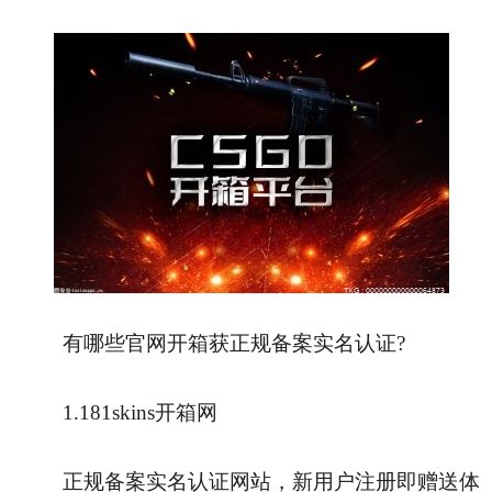
有哪些官网开箱获正规备案实名认证?
1.181skins开箱网
正规备案实名认证网站，新用户注册即赠送体