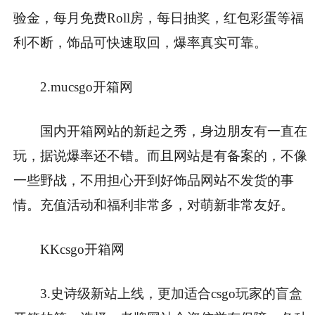
验金，每月免费Roll房，每日抽奖，红包彩蛋等福
利不断，饰品可快速取回，爆率真实可靠。
2.mucsgo开箱网
国内开箱网站的新起之秀，身边朋友有一直在
玩，据说爆率还不错。而且网站是有备案的，不像
一些野战，不用担心开到好饰品网站不发货的事
情。充值活动和福利非常多，对萌新非常友好。
KKcsgo开箱网
3.史诗级新站上线，更加适合csgo玩家的盲盒