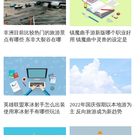
非洲目前比较热门的旅游景
镇魔曲手游新版哪个职业好
点有哪些 东非大裂谷在哪
用 镇魔曲中灵兽的设定是
英雄联盟寒冰射手怎么出装
2022年国庆假期以本地游为
使用寒冰射手有哪些玩法
主 反向旅游成为新趋势