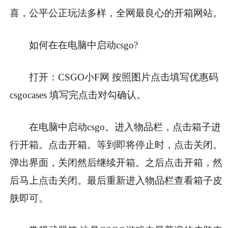
喜，公平公正玩法多样，全网最良心的开箱网站。
如何在在电脑中启动csgo?
打开：CSGO小F网 按照图片点击填写优惠码
csgocases 填写完点击对勾确认。
在电脑中启动csgo。进入物品栏，点击箱子进
行开箱。点击开箱。等到即将停止时，点击关闭。
弹出界面，关闭然后继续开箱。之后点击开箱，然
后马上点击关闭。最后重新进入物品栏查看箱子皮
肤即可。