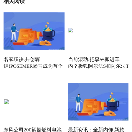
相关阅读
名家联袂,共创辉
当前滚动:把森林搬进车
煌!POSEMER堡马成为首个
内？极狐阿尔法S和阿尔法T
与“徐悲鸿
森
东风公司200辆氢燃料电池
最新资讯：全新内饰 新款