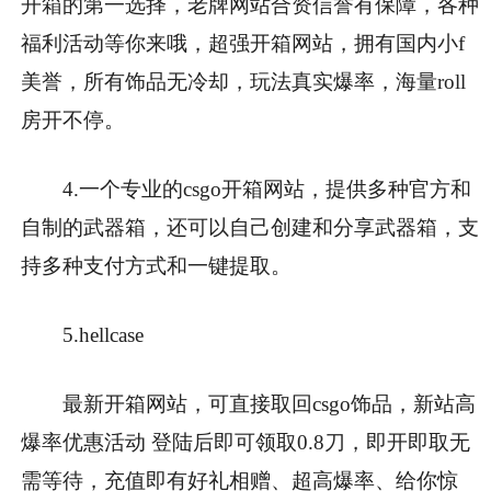
开箱的第一选择，老牌网站合资信誉有保障，各种
福利活动等你来哦，超强开箱网站，拥有国内小f
美誉，所有饰品无冷却，玩法真实爆率，海量roll
房开不停。
4.一个专业的csgo开箱网站，提供多种官方和
自制的武器箱，还可以自己创建和分享武器箱，支
持多种支付方式和一键提取。
5.hellcase
最新开箱网站，可直接取回csgo饰品，新站高
爆率优惠活动 登陆后即可领取0.8刀，即开即取无
需等待，充值即有好礼相赠、超高爆率、给你惊