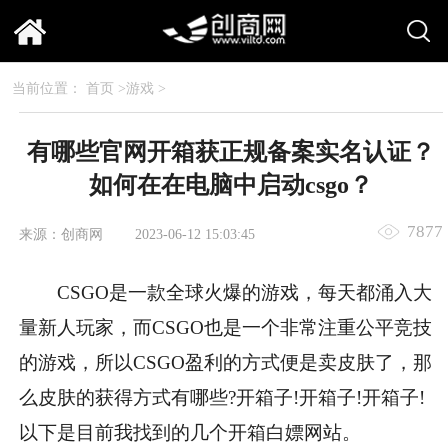
当前位置：
首页
>
游戏
>
有哪些官网开箱获正规备案实名认证？
如何在在电脑中启动csgo？
7877
来源：创商网
2023-06-12 15:03:45
CSGO是一款全球火爆的游戏，每天都涌入大
量新人玩家，而CSGO也是一个非常注重公平竞技
的游戏，所以CSGO盈利的方式便是卖皮肤了，那
么皮肤的获得方式有哪些?开箱子!开箱子!开箱子!
以下是目前我找到的几个开箱白嫖网站。