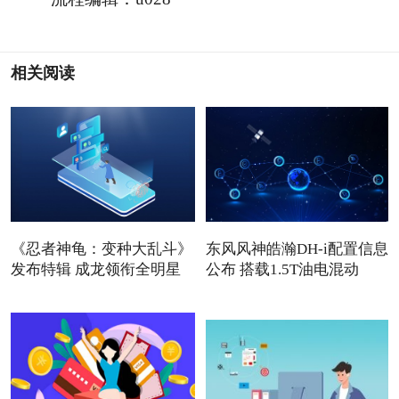
相关阅读
《忍者神龟：变种大乱斗》
东风风神皓瀚DH-i配置信息
发布特辑 成龙领衔全明星
公布 搭载1.5T油电混动