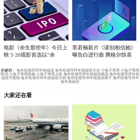
电影《余生那些年》今日上
章若楠新片《请别相信她》
映 5·20观影首选以“余
曝告白进行曲 腾格尔惊喜
关键词：
兔年给领导拜年祝福语
兔年给领导拜年祝福语大全
小兔子乖乖
小兔子乖乖
歌词
小兔子乖乖歌曲
小兔子乖乖儿歌
兔年给领导拜年祝福语精选
兔年给领导拜年祝
福语可复制
兔年给领导拜年祝福语示例
兔年给领导拜年祝福语例子
兔年给领导拜年
兔年祝福语
大家还在看