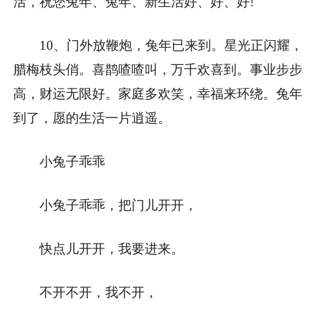
活，祝您兔年、兔年、新生活好、好、好!
10、门外放鞭炮，兔年已来到。星光正闪耀，
腊梅枝头俏。喜鹊喳喳叫，万千欢喜到。事业步步
高，财运无限好。家庭多欢笑，幸福来环绕。兔年
到了，愿的生活一片逍遥。
小兔子乖乖
小兔子乖乖，把门儿开开，
快点儿开开，我要进来。
不开不开，我不开，