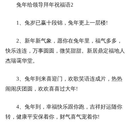
兔年给领导拜年祝福语2
1、兔岁已赢十段锦，兔年更上一层楼!
2、新年新气象，愿你在兔年里，福气多多，
快乐连连，万事圆圆，微笑甜甜。新居鼎定福地人
杰瑞霭华堂。
3、兔年到来喜迎门，欢歌笑语连成片，热热
闹闹庆团圆，欢欢喜喜过大年!
4、兔年到，幸福快乐跟你跑，吉祥好运随你
转，健康平安保着你，财气喜气宠着你!