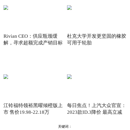
Rivian CEO：供应瓶颈缓
杜克大学开发更坚固的橡胶
解，寻求超额完成产销目标
可用于轮胎
滚动
江铃福特领裕黑曜倾橙版上
每日焦点！上汽大众官宣：
市 售价19.98-22.18万
2023款ID.3降价 最高立减
关键词：