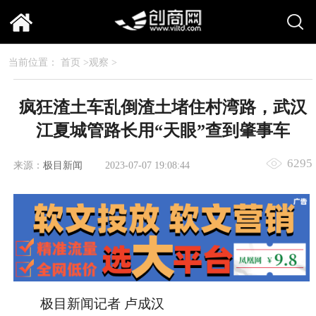
当前位置：
首页
>
观察
>
疯狂渣土车乱倒渣土堵住村湾路，武汉
江夏城管路长用“天眼”查到肇事车
6295
来源：
极目新闻
2023-07-07 19:08:44
极目新闻记者 卢成汉