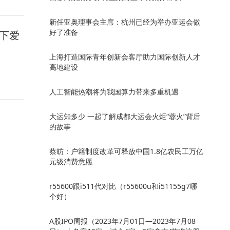
新任亚奥理事会主席：杭州已经为举办亚运会做
好了准备
下爱
上海打造国际青年创新会客厅助力国际创新人才
高地建设
人工智能热潮将为我国算力带来多重机遇
大运知多少 一起了解成都大运会火炬“蓉火”背后
的故事
蔡昉：户籍制度改革可释放中国1.8亿农民工万亿
元级消费意愿
r55600跟i511代对比（r55600u和i51155g7哪
个好）
A股IPO周报（2023年7月01日—2023年7月08