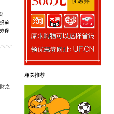
实
“提前
高效保
相关推荐
馭財之