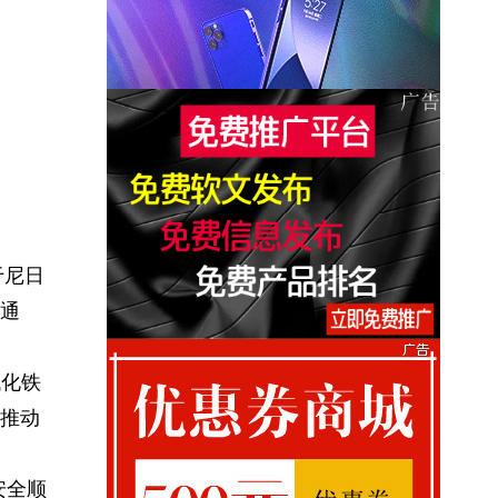
于尼日
通
代化铁
推动
安全顺