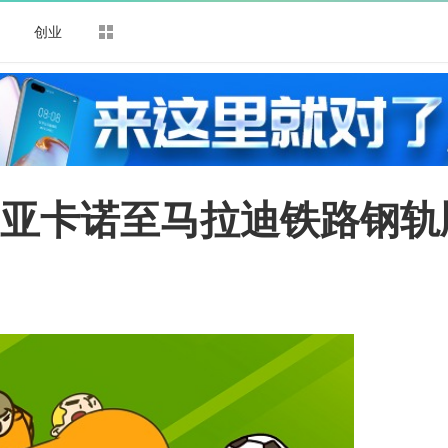
司
创业
利亚卡诺至马拉迪铁路钢轨