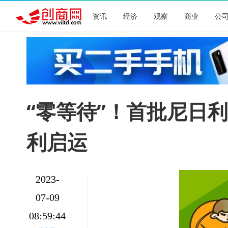
资讯
经济
观察
商业
公
“零等待”！首批尼日
利启运
2023-
07-09
08:59:44