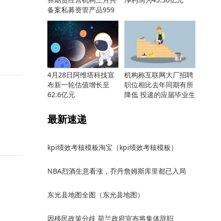
备案私募资管产品959
只
4月28日阿维塔科技宣
机构称互联网大厂招聘
布新一轮估值增长至
职位相比去年同期有所
62.6亿元
降低 投递的应届毕业生
却更多
最新速递
kpi绩效考核模板淘宝（kpi绩效考核模板）
NBA烈酒生意看涨，乔丹詹姆斯库里都已入局
东光县地图全图（东光县地图）
因移民政策分歧 荷兰政府宣布将集体辞职