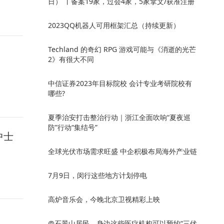
日） 丨备案19家，过会4家，5家拿文/获准注册
2023QQ机器人可用框架汇总（持续更新）
Techland 的奇幻 RPG 游戏可能与《消逝的光芒
2》有很大不同
中信证券2023年目标院校 会计专业考研院校有
哪些?
夏季治安打击整治行动｜浙江全面吹响“夏夜巡
防”行动“集结号”
中士
全球光伏市场需求旺盛 中企积极布局海外产业链
7月9日，闵行这些地方计划停电
高炉音乐会，今晚北京卫视精彩上映
@石景山居民，身边这些医疗机构可以预约“三伏