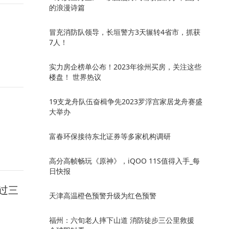
的浪漫诗篇
冒充消防队领导，长垣警方3天辗转4省市，抓获
7人！
实力房企榜单公布！2023年徐州买房，关注这些
楼盘！ 世界热议
19支龙舟队伍奋楫争先2023罗浮宫家居龙舟赛盛
大举办
富春环保接待东北证券等多家机构调研
高分高帧畅玩《原神》，iQOO 11S值得入手_每
日快报
过三
天津高温橙色预警升级为红色预警
福州：六旬老人摔下山道 消防徒步三公里救援