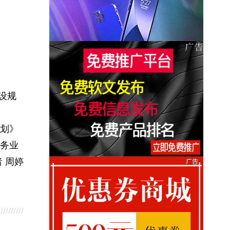
设规
规划》
务业
 周婷