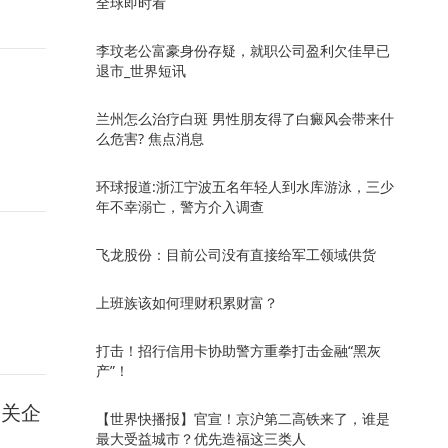
全球即时看
李玟老公富豪身份存疑，就职公司盈利欠佳早已
退市_世界短讯
兰州怎么治疗白斑 男性朋友得了白癜风会带来什
么危害? 焦点消息
环球报道:浙江宁波五名年轻人到水库游泳，三少
年不幸溺亡，警方介入调查
飞龙股份：目前公司没有直接给军工领域供货
上班族该如何理财积累财富？
打击！招行信用卡协助警方重拳打击金融“黑灰
产”！
相关企
【世界快播报】官宣！京沪第二高铁来了，谁是
最大受益城市？优先造福这三类人