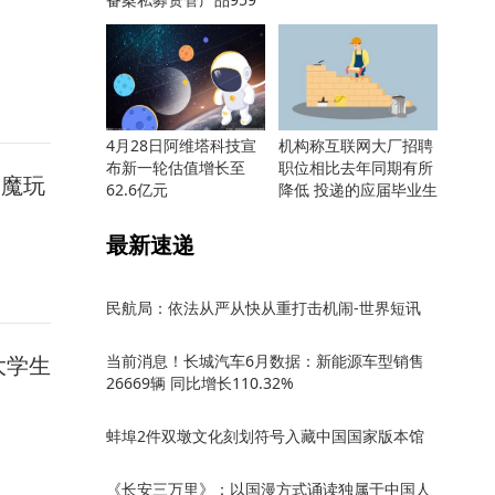
只
4月28日阿维塔科技宣
机构称互联网大厂招聘
布新一轮估值增长至
职位相比去年同期有所
除魔玩
62.6亿元
降低 投递的应届毕业生
却更多
最新速递
民航局：依法从严从快从重打击机闹-世界短讯
大学生
当前消息！长城汽车6月数据：新能源车型销售
26669辆 同比增长110.32%
蚌埠2件双墩文化刻划符号入藏中国国家版本馆
《长安三万里》：以国漫方式诵读独属于中国人