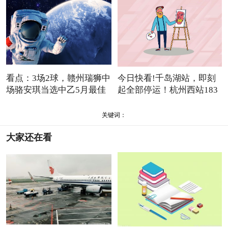
看点：3场2球，赣州瑞狮中
今日快看!千岛湖站，即刻
场骆安琪当选中乙5月最佳
起全部停运！杭州西站183
趟
关键词：
大家还在看